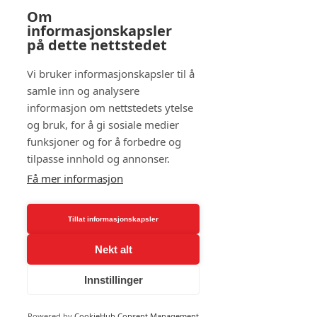
Om
Etiske retningslinjer
informasjonskapsler
på dette nettstedet
Vi bruker informasjonskapsler til å
samle inn og analysere
informasjon om nettstedets ytelse
og bruk, for å gi sosiale medier
funksjoner og for å forbedre og
tilpasse innhold og annonser.
TESS Hydraspecs salgsbetingelser
Få mer informasjon
Tillat informasjonskapsler
Nekt alt
Innstillinger
Powered by
CookieHub Consent Management