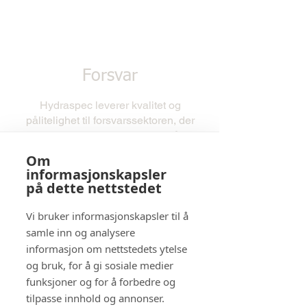
Forsvar
Hydraspec leverer kvalitet og
pålitelighet til forsvarssektoren, der
driftsikkerhet er avgjørende. Våre
løsninger er konstruert for å tåle
Om
ekstreme belastninger og møte
informasjonskapsler
strenge krav til ytelse og sikkerhet.
på dette nettstedet
Les mer
Vi bruker informasjonskapsler til å
samle inn og analysere
informasjon om nettstedets ytelse
og bruk, for å gi sosiale medier
funksjoner og for å forbedre og
tilpasse innhold og annonser.
Kontakt oss i dag