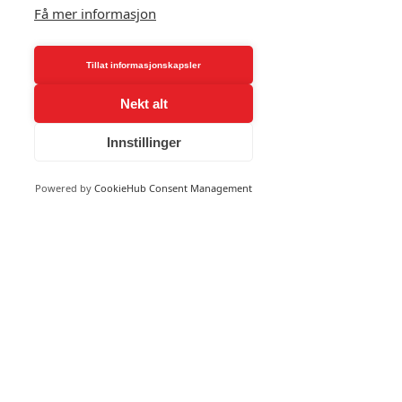
Få mer informasjon
for en løsning tilpasset dine
behov.
Tillat informasjonskapsler
Nekt alt
Innstillinger
First Name
Powered by
CookieHub Consent Management
Last Name
Email
Message