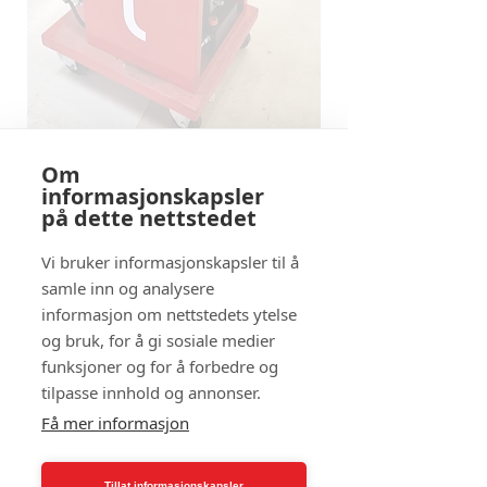
Om
informasjonskapsler
på dette nettstedet
Interessert i å leie produktet?
Send oss en melding via
Vi bruker informasjonskapsler til å
kontaktskjemaet under eller ring
samle inn og analysere
oss på
407 88 260
!
informasjon om nettstedets ytelse
og bruk, for å gi sosiale medier
funksjoner og for å forbedre og
tilpasse innhold og annonser.
Få mer informasjon
Tillat informasjonskapsler