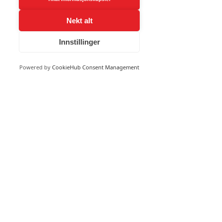
Nekt alt
Innstillinger
Send inn
Powered by
CookieHub Consent Management
KONTAKT OSS
407 88 260
post@hydraspec.no
VAKTTELEFON
Kristiansand